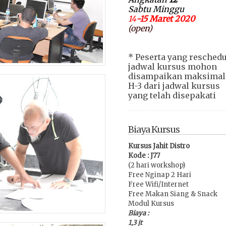
Sabtu Mi
nggu
14
-15 Maret
2020
(open)
* Peserta yang reschedu
jadwal kursus mohon
disampaikan maksimal
H-3 dari jadwal kursus
yang telah disepakati
Biaya Kursus
Kursus Jahit Distro
Kode : J77
(2 hari workshop)
Free Nginap 2 Hari
Free Wifi/Internet
Free Makan Siang & Snack
Modul Kursus
Biaya :
1,3 jt