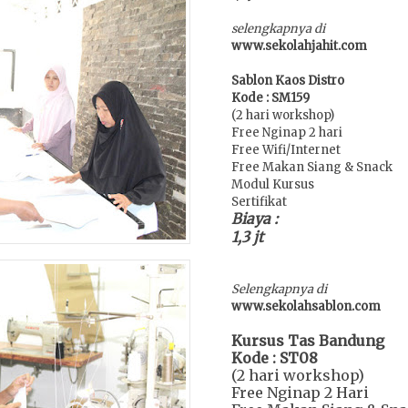
selengkapnya di
www.sekolahjahit.com
Sablon Kaos Distro
Kode : SM159
(2 hari workshop)
Free Nginap 2 hari
Free Wifi/Internet
Free Makan Siang & Snack
Modul Kursus
Sertifikat
Biaya :
1,3 jt
Selengkapnya di
www.sekolahsablon.com
Kursus Tas Bandung
Kode : ST08
(2 hari workshop)
Free Nginap 2 Hari