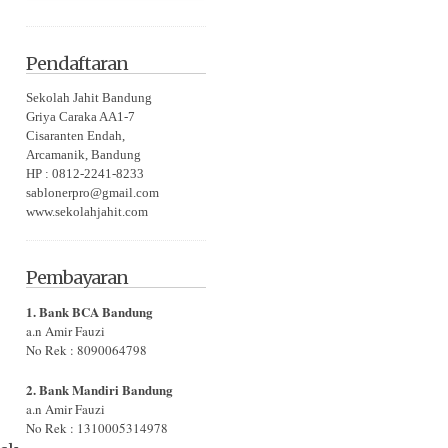
Pendaftaran
Sekolah Jahit Bandung
Griya Caraka AA1-7
Cisaranten Endah,
Arcamanik, Bandung
HP : 0812-2241-8233
sablonerpro@gmail.com
www.sekolahjahit.com
Pembayaran
1. Bank BCA Bandung
a.n Amir Fauzi
No Rek : 8090064798
2. Bank Mandiri Bandung
a.n Amir Fauzi
No Rek : 1310005314978