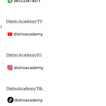
Distro Academy TV
l
Distro Academy IG
DistroAcademy Tik