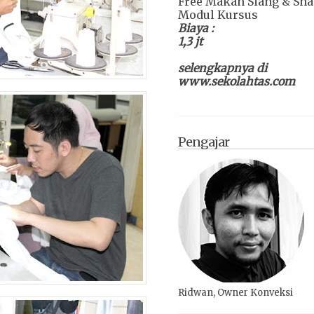
Free Makan Siang & Sn
Modul Kursus
Biaya :
1,3 jt
selengkapnya di
www.sekolahtas.com
Pengajar
Ridwan, Owner Konveksi