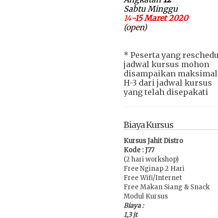
Sabtu Mi
nggu
14
-15 Maret
2020
(open)
* Peserta yang reschedu
jadwal kursus mohon
disampaikan maksimal
H-3 dari jadwal kursus
yang telah disepakati
Biaya Kursus
Kursus Jahit Distro
Kode : J77
(2 hari workshop)
Free Nginap 2 Hari
Free Wifi/Internet
Free Makan Siang & Snack
Modul Kursus
Biaya :
1,3 jt