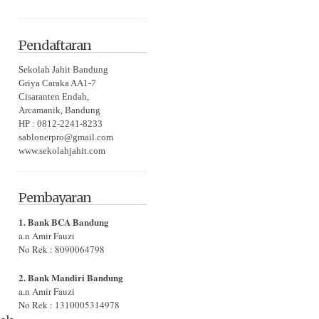
Pendaftaran
Sekolah Jahit Bandung
Griya Caraka AA1-7
Cisaranten Endah,
Arcamanik, Bandung
HP : 0812-2241-8233
sablonerpro@gmail.com
www.sekolahjahit.com
Pembayaran
1. Bank BCA Bandung
a.n Amir Fauzi
No Rek : 8090064798
2. Bank Mandiri Bandung
a.n Amir Fauzi
No Rek : 1310005314978