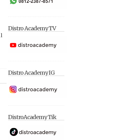
Distro Academy TV
l
Distro Academy IG
DistroAcademy Tik