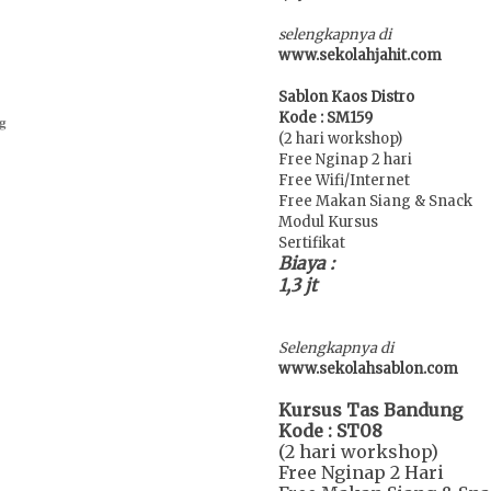
selengkapnya di
www.sekolahjahit.com
Sablon Kaos Distro
Kode : SM159
ng
(2 hari workshop)
Free Nginap 2 hari
Free Wifi/Internet
Free Makan Siang & Snack
Modul Kursus
Sertifikat
Biaya :
1,3 jt
Selengkapnya di
www.sekolahsablon.com
Kursus Tas Bandung
Kode : ST08
(2 hari workshop)
Free Nginap 2 Hari