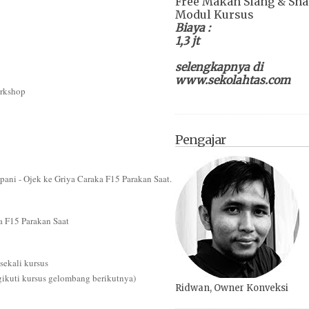
Free Makan Siang & Sn
Modul Kursus
Biaya :
1,3 jt
selengkapnya di
www.sekolahtas.com
orkshop
Pengajar
pani - Ojek ke Griya Caraka F15 Parakan Saat.
a F15 Parakan Saat
sekali kursus
gikuti kursus gelombang berikutnya)
Ridwan, Owner Konveksi